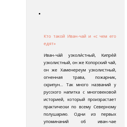
Кто такой Иван-чай и «с чем его
едят»
Иван-ча́й узколи́стный, Кипре́й
узколистный, он же Копорский чай,
он же Хаменереум узколистный,
огненная трава, пожарник,
скрипун… Так много названий у
русского напитка с многовековой
историей, который произрастает
практически по всему Северному
полушарию. Одни из первых
упоминаний об иван-чае