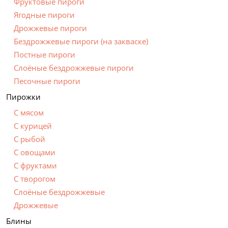
Фруктовые пироги
Ягодные пироги
Дрожжевые пироги
Бездрожжевые пироги (на закваске)
Постные пироги
Cлоёные бездрожжевые пироги
Песочные пироги
Пирожки
С мясом
С курицей
С рыбой
С овощами
С фруктами
С творогом
Слоёные бездрожжевые
Дрожжевые
Блины