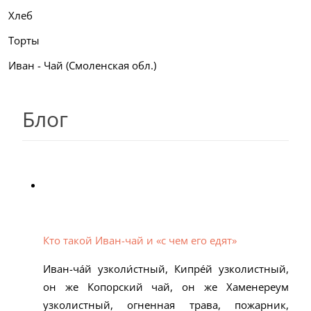
Хлеб
Торты
Иван - Чай (Смоленская обл.)
Блог
Кто такой Иван-чай и «с чем его едят»
Иван-ча́й узколи́стный, Кипре́й узколистный,
он же Копорский чай, он же Хаменереум
узколистный, огненная трава, пожарник,