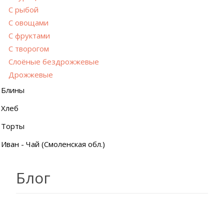
С рыбой
С овощами
С фруктами
С творогом
Слоёные бездрожжевые
Дрожжевые
Блины
Хлеб
Торты
Иван - Чай (Смоленская обл.)
Блог