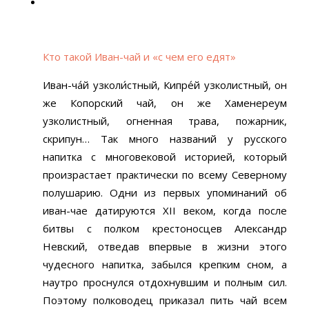
Кто такой Иван-чай и «с чем его едят»
Иван-ча́й узколи́стный, Кипре́й узколистный, он
же Копорский чай, он же Хаменереум
узколистный, огненная трава, пожарник,
скрипун… Так много названий у русского
напитка с многовековой историей, который
произрастает практически по всему Северному
полушарию. Одни из первых упоминаний об
иван-чае датируются XII веком, когда после
битвы с полком крестоносцев Александр
Невский, отведав впервые в жизни этого
чудесного напитка, забылся крепким сном, а
наутро проснулся отдохнувшим и полным сил.
Поэтому полководец приказал пить чай всем