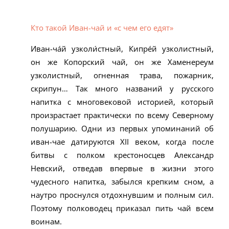
Кто такой Иван-чай и «с чем его едят»
Иван-ча́й узколи́стный, Кипре́й узколистный,
он же Копорский чай, он же Хаменереум
узколистный, огненная трава, пожарник,
скрипун… Так много названий у русского
напитка с многовековой историей, который
произрастает практически по всему Северному
полушарию. Одни из первых упоминаний об
иван-чае датируются XII веком, когда после
битвы с полком крестоносцев Александр
Невский, отведав впервые в жизни этого
чудесного напитка, забылся крепким сном, а
наутро проснулся отдохнувшим и полным сил.
Поэтому полководец приказал пить чай всем
воинам.